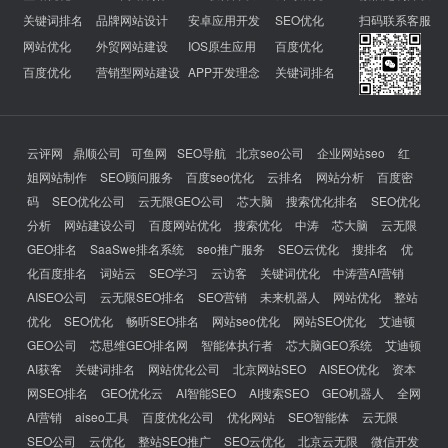
关键词排名
品牌网站设计
安卓应用开发
SEO优化
扫码联系客服
网站优化
外贸网站建设
IOS原生应用
百度优化
百度优化
营销型网站建设
APP开发理念
关键词排名
云评网
鼎顺公司
可鱼网
SEO导航
北京seo公司
企业网站seo
红
姐网站制作
SEO顾问服务
百度seo优化
云排名
网站分析
百度密
码
SEO优化公司
云无限GEO公司
芯大脑
搜索优化排名
SEO优化
分析
网站建设公司
百度网站优化
搜索优化
中涛
芯大脑
云无限
GEO排名
SaaSwe排名系统
seo推广服务
SEO云优化
搜排名
优
化百度排名
词站云
SEO学习
云访客
关键词优化
中涛营AI营销
AISEO公司
云无限SEO排名
SEO营销
未来机器人
网站优化
整站
优化
SEO优化
畅听SEO排名
网站seo优化
网站SEO优化
艾迪顿
GEO公司
芯思维GEO排名网
智能体执行者
芯大脑GEO系统
艾迪顿
AI获客
关键词排名
网站优化公司
北京网站SEO
AISEO优化
资本
网SEO排名
GEO优化云
AI智能SEO
AI搜索SEO
GEO机器人
全网
AI营销
aiseo工具
百度优化公司
优化网站
SEO智能体
云无限
SEO公司
云优化
整站SEO推广
SEO云优化
北京云无限
微信开发