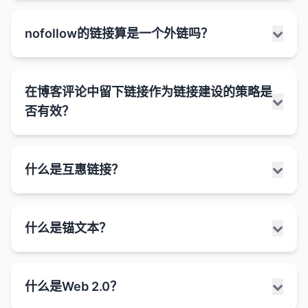
外链的重要性体现在以下几个方面：
以下是一些可能在没有外链的情况下获得排名的情
判断外链质量的好坏是SEO中的重要技能。高质量的
nofollow的链接算是一个外链吗？
况：
外链可以显著提升网站的排名，而低质量的外链可能
权威性和信任度
：来自高质量、权威网站的外链可
对排名没有帮助，甚至可能带来负面影响。以下是评
以提高你的网站在Google眼中的权威性和信任
品牌词和专有名词
：如果你的品牌或公司名称具有
估外链质量的关键因素：
度。
独特性，Google通常会将你的网站排在相关搜索
是的，nofollow链接仍然是外链，但它们与普通的
在博客评论中留下链接作为链接建设的策略是
的前列，即使没有很多外链。
dofollow链接在SEO价值上有所不同。
排名信号
：外链仍然是Google评估网页重要性的
1. 来源网站的权威性
否有效？
关键信号之一。
低竞争关键词
：对于搜索量低、竞争小的长尾关键
网站的整体权威性和行业地位
要理解这一点，我们需要先了解nofollow属性的作
词，特别是那些非常具体的查询，即使没有外链，
发现新页面
：外链帮助Google发现新的网页和内
用：
网站的域名年龄（通常 older domains 更有价
高质量的内容也可能获得排名。
容。
值）
在博客评论中留下链接作为链接建设策略的有效性已
定义
：nofollow是一个HTML属性
什么是互惠链接？
新网站和新内容
：Google有时会给予新网站和新
经随着时间的推移发生了显著变化。总的来说，这种
流量来源
：除了SEO价值，高质量的外链也可以直
网站的信任度（是否被视为行业内的可靠来源）
（rel="nofollow"），用于告诉搜索引擎不要将链
内容一定的"初始信任"，使其在没有外链的情况下
方法在现代SEO中的直接价值已经大大降低，但在某
接为网站带来流量。
网站的流量和用户参与度
接的权威性传递给被链接的页面。
获得初步排名。
些情况下仍然可能有一定的间接价值。
然而，Google对不同类型外链的重视程度也在变化：
互惠链接（Reciprocal Links），也称为交换链接，
初衷
：nofollow最初是为了解决博客评论垃圾和付
2. 相关性
高质量、独特的内容
：如果你的内容非常高质量、
什么是锚文本？
博客评论链接的现状：
是指两个网站互相链接到对方的做法。例如，网站A
费链接问题而引入的。
质量胜过数量
：一个来自权威网站的高质量外链比
独特且能很好地回答用户的问题，Google可能会
来源网站与你的网站在主题或行业上的相关性
链接到网站B，同时网站B也链接到网站A。
历史
：Google在2005年与Yahoo和MSN一起引入
多个低质量外链更有价值。
大多数是nofollow
：几乎所有主流博客平台现在都
在没有很多外链的情况下给予它较好的排名。
链接所在页面内容与你的网站内容的相关性
了nofollow属性。
自动为评论中的链接添加nofollow属性，这意味着
互惠链接在早期的SEO中非常流行，因为它们相对容
锚文本（Anchor Text）是指在网页中可以点击的文
相关性很重要
：来自相关行业或主题的网站的外链
技术SEO优化
：良好的技术SEO基础（如网站速
上下文相关性（链接周围的文本内容与你的网站主
什么是Web 2.0？
这些链接通常不传递SEO权重。
易获得，并且可以快速增加网站的外链数量。然而，
本部分，通常以不同颜色和下划线显示，用于链接到
比来自不相关网站的外链更有价值。
nofollow链接作为外链的特点：
度、移动友好性、结构化数据等）可以帮助内容在
题的相关性）
随着搜索引擎算法的发展，互惠链接的价值和可接受
其他网页或资源。锚文本是连接互联网上不同页面的