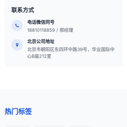
个有效的策略，可能导致关键词自相残杀，影响网站
是长期的。
联系方式
的整体排名。相反，应该为每个核心关键词指定一个
检查算法更新
：查看是否有搜索引擎算法更新。
主要页面，并通过内容合并、重定向和差异化策略来
审核网站更改
：回顾近期的网站更改，看是否可能
电话微信同号
避免内部竞争。一个清晰的内容策略和关键词地图是
导致排名变化。
18810118859 / 邢经理
防止关键词自相残杀的关键。
分析竞争对手
：查看竞争对手是否有重大变化。
北京公司地址
检查链接概况
：查看外链是否有显著变化。
北京市朝阳区东四环中路39号，华业国际中
分析用户信号
：查看用户行为数据是否有变化。
心B座212室
检查Google Search Console
：查看是否有任何
警告或手动操作通知。
继续优化
：坚持长期的白帽SEO策略，不要因为短
期波动而改变策略。
关键词排名波动是SEO的正常组成部分，尤其是在竞
争激烈的行业。重要的是保持长期视角，专注于创建
高质量内容和提供良好的用户体验，而不是过分关注
短期的排名变化。
热门标签