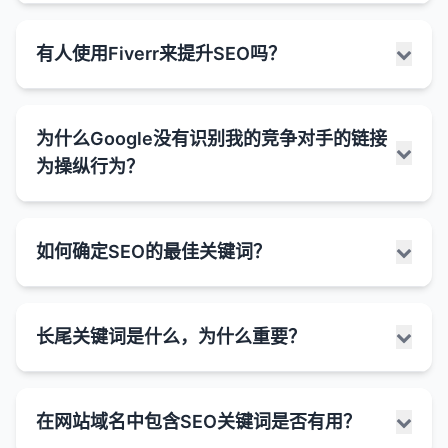
搜索引擎算法变化
：Google的算法更新（如
没有很多外链的情况下获得更好的排名。
自然链接优先
：Google越来越重视自然获得的链
仍然是外链
：nofollow链接仍然是从一个网站到另
性发生了变化。
重要元素，也是SEO中的关键概念。
3. 链接的自然性
Penguin）已经大大降低了低质量评论链接的价
Web 2.0是指互联网的第二个发展阶段，大约从2004
接，而不是通过操纵手段获得的链接。
用户信号
：积极的用户信号（如点击率、停留时
一个网站的外部链接。
有人使用Fiverr来提升SEO吗？
值。
互惠链接的类型：
锚文本的HTML格式：
链接是否自然地融入内容中，而不是生硬地插入
年开始，特点是用户生成内容、互动性和社交网络的
间、跳出率等）可以弥补外链不足的劣势。
链接质量因素
：Google会评估链接的上下文、锚
不传递PageRank
：这是nofollow链接与dofollow
兴起。与早期的Web 1.0（主要是静态网页和单向信
垃圾评论泛滥
：大量的自动化垃圾评论导致博客所
链接的锚文本是否自然，而不是过度优化的关键词
文本、链接位置等因素。
直接互惠
：两个网站直接互相链接。
链接的主要区别。传统上，nofollow链接不会将链
然而，需要注意的是：
<a href="https://example.com">这是锚文本<
息传递）不同，Web 2.0强调用户参与、协作和信息
有者和搜索引擎对评论链接更加警惕。
链接的位置（内容中的链接通常比页脚或侧边栏的
是的，有些人确实使用Fiverr（以及类似的自由职业
接源页面的权威性传递给目标页面。
三方互惠
：网站A链接到网站B，网站B链接到网站
尽管Google算法不断发展，并且更加注重内容质量和
共享。
为什么Google没有识别我的竞争对手的链接
竞争激烈的关键词
：对于高竞争、高搜索量的关键
链接更有价值）
博客评论链接的潜在价值：
平台）来获取SEO服务。Fiverr是一个连接自由职业
C，网站C链接到网站A。
用户体验，但外链仍然是SEO的重要组成部分。不
可能影响索引
：虽然nofollow链接不传递权重，但
锚文本的类型：
词，没有外链很难获得良好的排名。
为操纵行为？
Web 2.0的关键特征：
者和客户的平台，提供各种服务，包括SEO、内容创
过，现代SEO更强调获取高质量、相关和自然的链
4. 链接页面的质量
它们仍然可以帮助搜索引擎发现新的页面。
直接流量
：如果评论有价值且引发兴趣，可能会带
批量交换
：通过链接交换网络或服务进行的大规模
作、设计等，起价通常为5美元。
长期排名
：即使没有外链获得了初步排名，要维持
精确匹配锚文本
：锚文本与目标页面的主要关键词
接，而不是简单地追求链接数量。
用户生成内容
：用户可以轻松创建和发布自己的内
来一些直接点击流量。
链接交换。
页面内容的质量和原创性
可能有间接价值
：nofollow链接可以带来直接流
长期的良好排名通常仍然需要外链的支持。
完全匹配。例如，使用"SEO服务"作为锚文本链接
容，如博客文章、评论、图片、视频等。
在Fiverr上可以找到的SEO相关服务：
看到竞争对手似乎使用可疑的链接策略但未受到
量，增加品牌曝光度，并可能间接导致其他网站给
品牌曝光
：评论可以增加品牌或网站的曝光度，特
页面的更新频率
搜索引擎对互惠链接的态度：
到提供SEO服务的页面。
权威性
：没有外链很难建立网站的权威性，这可能
如何确定SEO的最佳关键词？
Google惩罚，这确实可能令人沮丧。然而，有几种可
予你dofollow链接。
互动性
：网站允许用户互动，如评论、投票、分享
别是在目标受众活跃的博客上。
关键词研究
：分析和推荐目标关键词。
页面的内部链接结构
限制你在更广泛主题上的排名能力。
部分匹配锚文本
：锚文本包含目标页面的主要关键
早期价值
：在搜索引擎算法相对简单的早期，互惠
能的解释：
等。
Google的态度变化
：近年来，Google暗示
建立关系
：有价值的评论可以帮助与博客作者和其
页面上的出站链接数量（过多的出站链接可能稀释
网站审计
：检查网站的SEO问题和机会。
词，但不是完全匹配。例如，使用"专业的SEO服
链接被视为网站相关性和权威性的信号。
总结来说，虽然在某些情况下可以在没有外链的情况
nofollow链接可能不再是"严格的指令"，而是"提
社交网络
：社交关系和网络连接成为核心，如
他评论者建立关系，可能带来未来的合作机会。
确定SEO的最佳关键词是一个结合数据分析、市场研
每个链接的价值）
1. 链接可能并不像看起来那样有问题
务"链接到SEO服务页面。
内容创作
：创建优化的博客文章和网页内容。
下获得排名，但对于大多数网站和大多数关键词，外
算法变化
：随着Google等搜索引擎算法的复杂
长尾关键词是什么，为什么重要？
示"。这意味着Google可能会根据具体情况决定是
Facebook、Twitter等平台。
究和战略思考的过程。以下是确定最佳关键词的关键
索引帮助
：虽然不传递权重，但评论链接可能帮助
上下文相关性
：链接可能在上下文中是自然的，即
相关锚文本
：锚文本与目标页面的主题相关，但不
链仍然是Google排名的重要因素。特别是对于竞争激
化，特别是Penguin更新后，互惠链接的价值大大
5. 锚文本分析
外链建设
：获取指向网站的外部链接。
否传递一些权重。
步骤：
协作工具
：多人可以协作创建和编辑内容，如维基
搜索引擎发现新的页面。
使你认为它们是操纵性的。
包含精确关键词。例如，使用"提高网站排名的方
烈的行业和关键词，有效的外链建设策略是取得SEO
降低。
锚文本是否多样化，而不是单一的关键词
本地SEO
：优化Google我的商家和本地搜索存
百科、Google Docs等。
nofollow链接的常见来源：
法"链接到SEO服务页面。
长尾关键词（Long-tail Keywords）是指由3个或更
潜在的dofollow链接
：在少数情况下，如果评论特
成功的关键之一。
历史价值
：一些链接可能是在Google算法变化之
1. 了解你的业务和目标受众
操纵检测
：搜索引擎现在能够更有效地检测出纯粹
在。
锚文本是否与链接目标页面的内容相关
在网站域名中包含SEO关键词是否有用？
多单词组成的具体、特定的搜索词组。与短尾关键词
API和开放平台
：网站提供API，允许第三方开发者
别有价值，博客作者可能会手动将其升级为
前获得的，当时这些链接可能被认为是可接受的。
品牌锚文本
：锚文本是品牌名称或公司名称。例
博客评论
为了SEO目的而进行的链接交换。
明确你的产品、服务和独特卖点
是否存在过度优化的精确匹配关键词锚文本