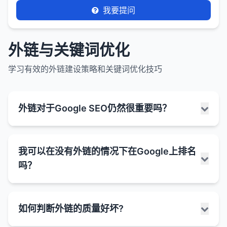
我要提问
外链与关键词优化
学习有效的外链建设策略和关键词优化技巧
外链对于Google SEO仍然很重要吗？
是的，外链对于Google SEO仍然非常重要，但它们
我可以在没有外链的情况下在Google上排名
的性质和评估方式随着时间的推移发生了变化。
吗？
Google的创始人Larry Page在1998年提出的
PageRank算法就是基于外链的概念，将外链视为对
网页的"投票"。虽然Google的算法已经变得非常复
是的，在某些情况下，网站可以在没有外链的情况下
如何判断外链的质量好坏?
杂，考虑了数百个因素，但外链仍然是排名的重要信
在Google上获得排名，但这通常局限于特定类型的关
号之一。
键词和内容。