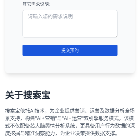
导航型
：用户在寻找特定网站（如"Facebook登
URL作为锚文本）
自然、多样化的锚文本策略变得越来越重要。
如何找到和使用长尾关键词：
竞争对手可能发布了新的高质量内容。
他们可能使用了合法的链接建设策略，而你误判为
其它需求说明：
查看卖家的作品集和案例研究。
不同团队或个人在没有协调的情况下创建内容
录"）
将Web 2.0平台作为整体营销策略的一部分，而不
语音搜索
：一些零搜索量的关键词可能是人们在语
操纵行为。
竞争对手可能获得了新的高质量外链。
选择域名时应考虑的因素：
使用关键词研究工具，如Google Keyword
与卖家详细沟通，了解他们的方法和策略。
是孤立的SEO工具。
音搜索中使用的自然语言短语。
交易型
过度优化特定关键词
：用户准备购买（如"购买iPhone 13"）
链接可能是自然获得的，而不是通过主动建设。
Planner、Ahrefs、SEMrush等
竞争对手可能进行了网站优化或重新设计。
品牌性
：域名是否反映品牌身份，是否独特且易于
避免承诺不切实际结果的卖家。
商业调查型
：用户在比较产品或服务（如"最佳
Web 2.0代表了互联网从静态信息展示向动态互动平
何时不应该关注零搜索量关键词：
如何避免和解决关键词自相残杀：
链接可能来自你不知道的合作伙伴关系或合法的营
分析Google搜索建议和"人们也在搜索"部分
记忆。
SEO工具比较"）
4. 链接变化
台的转变，对SEO和数字营销产生了深远影响。尽管
对于复杂的SEO项目，考虑选择经验更丰富、价格
销活动。
资源有限
：如果内容创作资源有限，应优先关注有
创建关键词地图
：为每个核心关键词指定一个主要
使用AnswerThePublic等工具发现问题式长尾关键
简短性
：越短的域名通常越好，更容易记忆和拼
许多Web 2.0平台提供的链接价值有限，但它们仍然
更高的卖家。
获得新的高质量外链。
6. 分析竞争对手
搜索量的关键词。
页面，并确保其他页面不针对相同关键词进行优
词
写。
应对策略
是品牌建设、内容分发和用户互动的重要渠道。
提交预约
失去重要的外链（如链接被删除或指向网站的页面
从小型、低风险的任务开始，评估卖家的能力。
化。
确定主要竞争对手
与其专注于竞争对手的可疑做法，不如：
高度竞争的行业
：在竞争激烈的行业，可能没有资
查看竞争对手排名的长尾关键词
易拼写性
：避免使用不常见的拼写或容易混淆的单
被移除）。
总结来说，Fiverr可以作为获取某些SEO服务的渠
源投入到零搜索量的关键词上。
分析他们排名的关键词
内容审计
：定期审计网站内容，识别针对相同关键
词。
专注于创建高质量、有价值的内容。
分析网站的搜索日志和分析数据
链接质量下降（如链接来源网站的权威性降低）。
道，特别是对于预算有限或需要特定任务帮助的网站
词优化的页面。
找出他们忽略的关键词机会
与业务目标不相关
：如果关键词与业务目标或目标
实施白帽SEO策略，如自然链接建设、技术优化和
相关性
：域名是否与业务或网站主题相关。
锚文本分布发生变化。
创建针对长尾关键词的高质量、详细内容
所有者。然而，使用Fiverr进行SEO需要谨慎选择卖
受众不相关，则不值得关注。
评估他们的内容策略和链接概况
内容合并
：将多个针对相同关键词的页面合并为一
用户体验改善。
家，并警惕可能的质量问题和黑帽技术风险。对于全
可用性
：所需的域名是否可用注册。
在内容中自然地使用长尾关键词，避免关键词堆砌
个更全面、更有价值的页面。
5. 用户行为信号
监控自己的链接概况，确保没有可疑链接指向你的
过于晦涩或不常用
：如果关键词过于晦涩，即使排
关于搜索宝
面的、长期的SEO策略，可能需要更专业的SEO顾问
7. 选择关键词组合
扩展名
：选择合适的域名扩展名
网站。
名也不会带来有价值的流量。
内容重定向
：使用301重定向将次要页面重定向到
总结来说，长尾关键词是SEO策略的重要组成部分，
点击率（CTR）的显著变化。
或机构的帮助。
（如.com、.org、.net等）。
核心关键词
：高搜索量、高竞争度的主要关键词
主要页面。
特别是对于新网站或资源有限的企业。它们提供了一
如果确实发现竞争对手使用明显的黑帽技术，可以
停留时间的变化。
搜索宝依托AI技术，为企业提供营销、运营及数据分析全场
如何处理零搜索量的关键词：
长尾关键词
：较长、更具体的关键词，通常搜索量
未来扩展性
：域名是否允许业务未来的扩展和多元
个低竞争、高转化的机会，可以帮助网站逐步建立权
考虑向Google举报。
内容更新
：更新现有内容，而不是创建新内容来覆
跳出率的变化。
景支持，构建"AI+营销"与"AI+运营"双引擎服务模式。该模
较低但转化率较高
化。
评估相关性
：确定关键词与业务目标和目标受众的
威性并获得有价值的流量。一个全面的SEO策略应该
盖相同主题。
式不仅配备芯大脑舆情分析系统，更具备用户行为数据的深
转化率的变化。
请记住，Google的目标是提供最佳的搜索结果，长期
相关性。
LSI关键词
：潜在语义索引关键词，与主要关键词
同时关注短尾关键词和长尾关键词，以实现最佳的搜
总结来说，虽然在域名中包含关键词在过去是一个有
度挖掘与精准洞察能力，为企业决策提供数据支撑。
来看，遵循最佳实践的网站通常会获得更好的排名和
使用canonical标签
：如果必须保留多个页面，使
相关的术语
索可见性和转化率。
6. 季节性因素
考虑转化率
：即使搜索量低，如果转化率高，也可