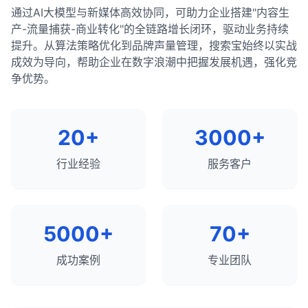
效的SEO策略，但现在它的直接SEO价值已经大大降
更可持续的流量。
用canonical标签指定首选版本。
通过AI大模型与新媒体高效协同，可助力企业搭建"内容生
能值得关注。
低。选择域名时，应优先考虑品牌性、简短性、易记
某些关键词的搜索量和排名可能随季节变化。
8. 创建关键词地图
差异化内容
：如果确实需要多个页面覆盖相似主
产-流量捕获-商业转化"的全链路增长闭环，驱动业务持续
性和相关性，而不是单纯为了包含关键词。一个好的
内容整合
：将零搜索量的关键词整合到针对高搜索
节假日、促销活动等也可能影响排名。
将关键词分配给网站的特定页面
题，确保每个页面有明确的差异化和独特价值。
提升。从算法策略优化到品牌声量管理，搜索宝始终以实战
域名应该能够建立品牌识别度和用户信任，这比包含
量关键词的内容中，而不是创建独立页面。
成效为导向，帮助企业在数字浪潮中把握发展机遇，强化竞
确保每个页面针对一组特定的关键词进行优化
内部链接策略
：通过战略性的内部链接，向搜索引
7. 数据波动和测试
几个关键词更为重要。
监控趋势
：定期监控这些关键词，看是否有搜索量
争优势。
避免关键词 cannibalization（同一网站上多个页
擎表明哪个页面是针对特定关键词的主要页面。
搜索引擎可能在进行A/B测试，导致排名波动。
增长的迹象。
面针对相同关键词优化）
例外情况：
数据收集和报告过程中的正常波动。
用户反馈
：关注用户在网站、社交媒体或客户支持
在某些特定情况下，针对相同关键词的多个页面可能
9. 监控和调整
不同地区或设备上的排名差异。
中使用的术语。
20+
3000+
是合理的：
定期监控关键词排名
8. 惩罚或手动操作
总结来说，虽然零搜索量的关键词可能不会带来大量
行业经验
服务客户
不同的搜索意图
：如果相同关键词有不同的搜索意
分析流量和转化率数据
的直接搜索流量，但在某些情况下仍然值得关注，特
网站可能受到算法惩罚。
图（如信息型和交易型），可以为每种意图创建不
根据表现调整关键词策略
别是当它们高度相关、针对性强或具有未来增长潜力
网站可能受到手动操作惩罚。
同的页面。
时。一个平衡的SEO策略应该主要关注有搜索量的关
关注行业变化和新出现的关键词
这些情况通常会导致排名大幅下降。
不同的地理位置
：对于本地企业，可能需要为不同
键词，同时也可以适当关注一些有潜力的零搜索量关
5000+
70+
确定最佳SEO关键词是一个持续的过程，需要结合数
地区创建针对相同关键词的页面。
键词，将它们整合到更广泛的内容策略中。
如何应对关键词排名剧烈波动
据分析和战略思考。最佳关键词不仅有良好的搜索量
不同的语言版本
：为不同语言创建相同内容的不同
成功案例
专业团队
和竞争度平衡，还与你的业务目标和目标受众的需求
保持冷静
：短期波动是正常的，不要立即做出反
版本。
高度相关。
应。
总结来说，用多个页面优化同一个关键词通常不是一
监控趋势
：观察几天或几周，确定波动是短期的还